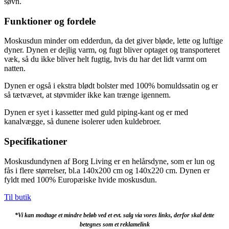
søvn.
Funktioner og fordele
Moskusdun minder om edderdun, da det giver bløde, lette og luftige
dyner. Dynen er dejlig varm, og fugt bliver optaget og transporteret
væk, så du ikke bliver helt fugtig, hvis du har det lidt varmt om
natten.
Dynen er også i ekstra blødt bolster med 100% bomuldssatin og er
så tætvævet, at støvmider ikke kan trænge igennem.
Dynen er syet i kassetter med guld piping-kant og er med
kanalvægge, så dunene isolerer uden kuldebroer.
Specifikationer
Moskusdundynen af Borg Living er en helårsdyne, som er lun og
fås i flere størrelser, bl.a 140x200 cm og 140x220 cm. Dynen er
fyldt med 100% Europæiske hvide moskusdun.
Til butik
*Vi kan modtage et mindre beløb ved et evt. salg via vores links, derfor skal dette
betegnes som et reklamelink