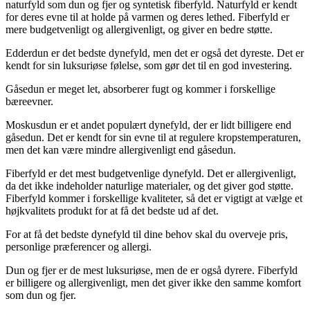
naturfyld som dun og fjer og syntetisk fiberfyld. Naturfyld er kendt
for deres evne til at holde på varmen og deres lethed. Fiberfyld er
mere budgetvenligt og allergivenligt, og giver en bedre støtte.
Edderdun er det bedste dynefyld, men det er også det dyreste. Det er
kendt for sin luksuriøse følelse, som gør det til en god investering.
Gåsedun er meget let, absorberer fugt og kommer i forskellige
bæreevner.
Moskusdun er et andet populært dynefyld, der er lidt billigere end
gåsedun. Det er kendt for sin evne til at regulere kropstemperaturen,
men det kan være mindre allergivenligt end gåsedun.
Fiberfyld er det mest budgetvenlige dynefyld. Det er allergivenligt,
da det ikke indeholder naturlige materialer, og det giver god støtte.
Fiberfyld kommer i forskellige kvaliteter, så det er vigtigt at vælge et
højkvalitets produkt for at få det bedste ud af det.
For at få det bedste dynefyld til dine behov skal du overveje pris,
personlige præferencer og allergi.
Dun og fjer er de mest luksuriøse, men de er også dyrere. Fiberfyld
er billigere og allergivenligt, men det giver ikke den samme komfort
som dun og fjer.