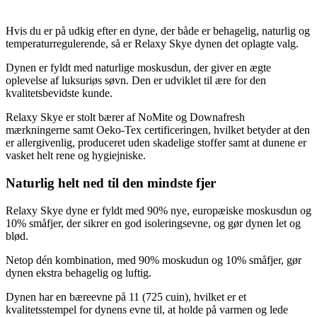
Hvis du er på udkig efter en dyne, der både er behagelig, naturlig og
temperaturregulerende, så er Relaxy Skye dynen det oplagte valg.
Dynen er fyldt med naturlige moskusdun, der giver en ægte
oplevelse af luksuriøs søvn. Den er udviklet til ære for den
kvalitetsbevidste kunde.
Relaxy Skye er stolt bærer af NoMite og Downafresh
mærkningerne samt Oeko-Tex certificeringen, hvilket betyder at den
er allergivenlig, produceret uden skadelige stoffer samt at dunene er
vasket helt rene og hygiejniske.
Naturlig helt ned til den mindste fjer
Relaxy Skye dyne er fyldt med 90% nye, europæiske moskusdun og
10% småfjer, der sikrer en god isoleringsevne, og gør dynen let og
blød.
Netop dén kombination, med 90% moskudun og 10% småfjer, gør
dynen ekstra behagelig og luftig.
Dynen har en bæreevne på 11 (725 cuin), hvilket er et
kvalitetsstempel for dynens evne til, at holde på varmen og lede