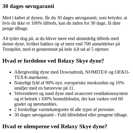
30 dages søvngaranti
Med i købet af dynen, får du 30 dages søvngaranti, som betyder, at
hvis du ikke er 100% tilfreds, kan du inden for 30 dage, få dine
penge tilbage.
Alt tyder dog på, at du bliver mere end almindelig tilfreds med
denne dyne, hvilket bakkes op af mere end 700 anmeldelser på
Trustpilot, med et gennemsnit på hele 4,8 ud af 5 stjerner.
Hvad er fordelene ved Relaxy Skye dyne?
Allergivenlig dyne med Downafresh, NOMITE® og OEKO-
TEX®-mærkerne.
Naturligt fyld af 90% nye, europæiske moskusdun og 10%
småfjer med en bæreevne på 11.
Velventileret og sund dyne med avanceret ventilationssystem
og et betræk i 100% bomuldsbatist, der kan vaskes ved 60
grader og tørretumbles.
2 forskellige varmekategorier til alle typer af personer.
30 dages søvngaranti - Fuld tilfredshed eller pengene tilbage.
Hvad er ulemperne ved Relaxy Skye dyne?