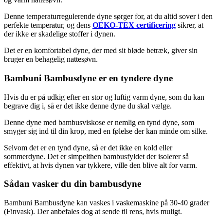
Denne temperaturregulerende dyne sørger for, at du altid sover i den
perfekte temperatur, og dens
OEKO-TEX certificering
sikrer, at
der ikke er skadelige stoffer i dynen.
Det er en komfortabel dyne, der med sit bløde betræk, giver sin
bruger en behagelig nattesøvn.
Bambuni Bambusdyne er en tyndere dyne
Hvis du er på udkig efter en stor og luftig varm dyne, som du kan
begrave dig i, så er det ikke denne dyne du skal vælge.
Denne dyne med bambusviskose er nemlig en tynd dyne, som
smyger sig ind til din krop, med en følelse der kan minde om silke.
Selvom det er en tynd dyne, så er det ikke en kold eller
sommerdyne. Det er simpelthen bambusfyldet der isolerer så
effektivt, at hvis dynen var tykkere, ville den blive alt for varm.
Sådan vasker du din bambusdyne
Bambuni Bambusdyne kan vaskes i vaskemaskine på 30-40 grader
(Finvask). Der anbefales dog at sende til rens, hvis muligt.