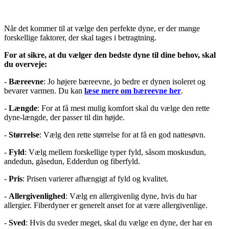
Når det kommer til at vælge den perfekte dyne, er der mange
forskellige faktorer, der skal tages i betragtning.
For at sikre, at du vælger den bedste dyne til dine behov, skal
du overveje:
-
Bæreevne
: Jo højere bæreevne, jo bedre er dynen isoleret og
bevarer varmen. Du kan
læse mere om bæreevne her
.
-
Længde
: For at få mest mulig komfort skal du vælge den rette
dyne-længde, der passer til din højde.
-
Størrelse
: Vælg den rette størrelse for at få en god nattesøvn.
-
Fyld
: Vælg mellem forskellige typer fyld, såsom moskusdun,
andedun, gåsedun, Edderdun og fiberfyld.
-
Pris
: Prisen varierer afhængigt af fyld og kvalitet.
-
Allergivenlighed
: Vælg en allergivenlig dyne, hvis du har
allergier. Fiberdyner er generelt anset for at være allergivenlige.
-
Sved
: Hvis du sveder meget, skal du vælge en dyne, der har en