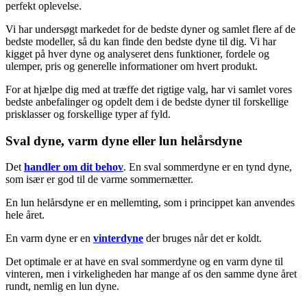
perfekt oplevelse.
Vi har undersøgt markedet for de bedste dyner og samlet flere af de
bedste modeller, så du kan finde den bedste dyne til dig. Vi har
kigget på hver dyne og analyseret dens funktioner, fordele og
ulemper, pris og generelle informationer om hvert produkt.
For at hjælpe dig med at træffe det rigtige valg, har vi samlet vores
bedste anbefalinger og opdelt dem i de bedste dyner til forskellige
prisklasser og forskellige typer af fyld.
Sval dyne, varm dyne eller lun helårsdyne
Det
handler om dit behov
. En sval sommerdyne er en tynd dyne,
som især er god til de varme sommernætter.
En lun helårsdyne er en mellemting, som i princippet kan anvendes
hele året.
En varm dyne er en
vinterdyne
der bruges når det er koldt.
Det optimale er at have en sval sommerdyne og en varm dyne til
vinteren, men i virkeligheden har mange af os den samme dyne året
rundt, nemlig en lun dyne.