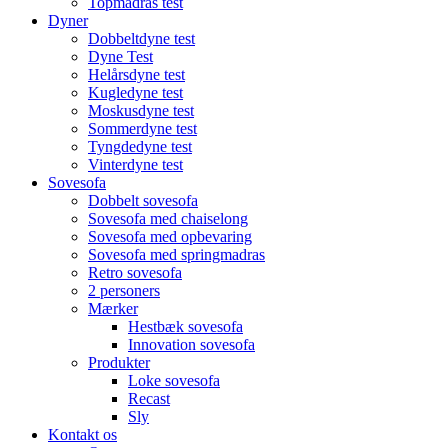
Topmadras test
Dyner
Dobbeltdyne test
Dyne Test
Helårsdyne test
Kugledyne test
Moskusdyne test
Sommerdyne test
Tyngdedyne test
Vinterdyne test
Sovesofa
Dobbelt sovesofa
Sovesofa med chaiselong
Sovesofa med opbevaring
Sovesofa med springmadras
Retro sovesofa
2 personers
Mærker
Hestbæk sovesofa
Innovation sovesofa
Produkter
Loke sovesofa
Recast
Sly
Kontakt os