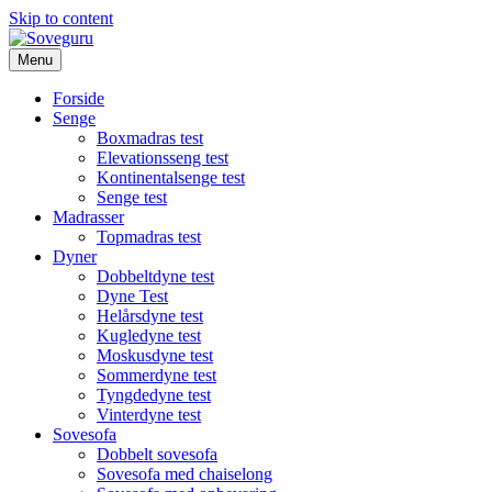
Skip to content
Menu
Forside
Senge
Boxmadras test
Elevationsseng test
Kontinentalsenge test
Senge test
Madrasser
Topmadras test
Dyner
Dobbeltdyne test
Dyne Test
Helårsdyne test
Kugledyne test
Moskusdyne test
Sommerdyne test
Tyngdedyne test
Vinterdyne test
Sovesofa
Dobbelt sovesofa
Sovesofa med chaiselong