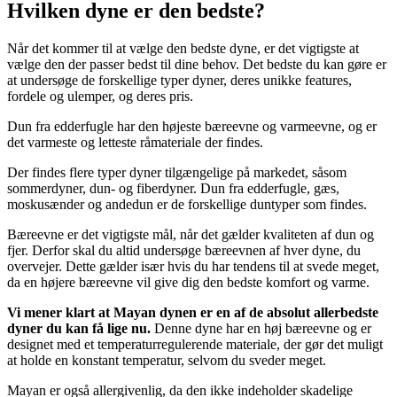
Hvilken dyne er den bedste?
Når det kommer til at vælge den bedste dyne, er det vigtigste at
vælge den der passer bedst til dine behov. Det bedste du kan gøre er
at undersøge de forskellige typer dyner, deres unikke features,
fordele og ulemper, og deres pris.
Dun fra edderfugle har den højeste bæreevne og varmeevne, og er
det varmeste og letteste råmateriale der findes.
Der findes flere typer dyner tilgængelige på markedet, såsom
sommerdyner, dun- og fiberdyner. Dun fra edderfugle, gæs,
moskusænder og andedun er de forskellige duntyper som findes.
Bæreevne er det vigtigste mål, når det gælder kvaliteten af dun og
fjer. Derfor skal du altid undersøge bæreevnen af hver dyne, du
overvejer. Dette gælder især hvis du har tendens til at svede meget,
da en højere bæreevne vil give dig den bedste komfort og varme.
Vi mener klart at Mayan dynen er en af de absolut allerbedste
dyner du kan få lige nu.
Denne dyne har en høj bæreevne og er
designet med et temperaturregulerende materiale, der gør det muligt
at holde en konstant temperatur, selvom du sveder meget.
Mayan er også allergivenlig, da den ikke indeholder skadelige