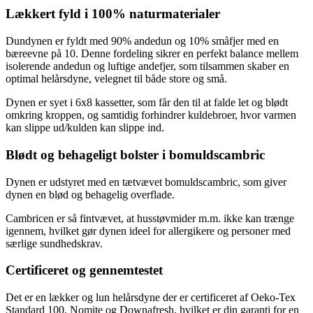
Lækkert fyld i 100% naturmaterialer
Dundynen er fyldt med 90% andedun og 10% småfjer med en
bæreevne på 10. Denne fordeling sikrer en perfekt balance mellem
isolerende andedun og luftige andefjer, som tilsammen skaber en
optimal helårsdyne, velegnet til både store og små.
Dynen er syet i 6x8 kassetter, som får den til at falde let og blødt
omkring kroppen, og samtidig forhindrer kuldebroer, hvor varmen
kan slippe ud/kulden kan slippe ind.
Blødt og behageligt bolster i bomuldscambric
Dynen er udstyret med en tætvævet bomuldscambric, som giver
dynen en blød og behagelig overflade.
Cambricen er så fintvævet, at husstøvmider m.m. ikke kan trænge
igennem, hvilket gør dynen ideel for allergikere og personer med
særlige sundhedskrav.
Certificeret og gennemtestet
Det er en lækker og lun helårsdyne der er certificeret af Oeko-Tex
Standard 100, Nomite og Downafresh, hvilket er din garanti for en