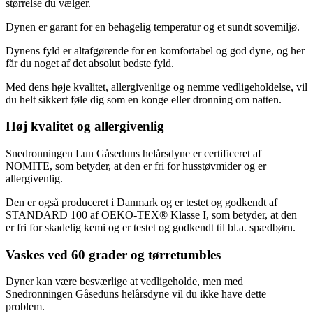
størrelse du vælger.
Dynen er garant for en behagelig temperatur og et sundt sovemiljø.
Dynens fyld er altafgørende for en komfortabel og god dyne, og her
får du noget af det absolut bedste fyld.
Med dens høje kvalitet, allergivenlige og nemme vedligeholdelse, vil
du helt sikkert føle dig som en konge eller dronning om natten.
Høj kvalitet og allergivenlig
Snedronningen Lun Gåseduns helårsdyne er certificeret af
NOMITE, som betyder, at den er fri for husstøvmider og er
allergivenlig.
Den er også produceret i Danmark og er testet og godkendt af
STANDARD 100 af OEKO-TEX® Klasse I, som betyder, at den
er fri for skadelig kemi og er testet og godkendt til bl.a. spædbørn.
Vaskes ved 60 grader og tørretumbles
Dyner kan være besværlige at vedligeholde, men med
Snedronningen Gåseduns helårsdyne vil du ikke have dette
problem.