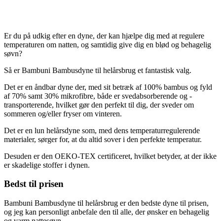
Er du på udkig efter en dyne, der kan hjælpe dig med at regulere
temperaturen om natten, og samtidig give dig en blød og behagelig
søvn?
Så er Bambuni Bambusdyne til helårsbrug et fantastisk valg.
Det er en åndbar dyne der, med sit betræk af 100% bambus og fyld
af 70% samt 30% mikrofibre, både er svedabsorberende og -
transporterende, hvilket gør den perfekt til dig, der sveder om
sommeren og/eller fryser om vinteren.
Det er en lun helårsdyne som, med dens temperaturregulerende
materialer, sørger for, at du altid sover i den perfekte temperatur.
Desuden er den OEKO-TEX certificeret, hvilket betyder, at der ikke
er skadelige stoffer i dynen.
Bedst til prisen
Bambuni Bambusdyne til helårsbrug er den bedste dyne til prisen,
og jeg kan personligt anbefale den til alle, der ønsker en behagelig
og varm nattesøvn.