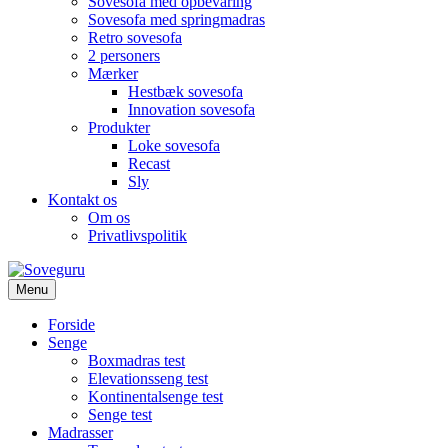
Sovesofa med opbevaring
Sovesofa med springmadras
Retro sovesofa
2 personers
Mærker
Hestbæk sovesofa
Innovation sovesofa
Produkter
Loke sovesofa
Recast
Sly
Kontakt os
Om os
Privatlivspolitik
Menu
Forside
Senge
Boxmadras test
Elevationsseng test
Kontinentalsenge test
Senge test
Madrasser