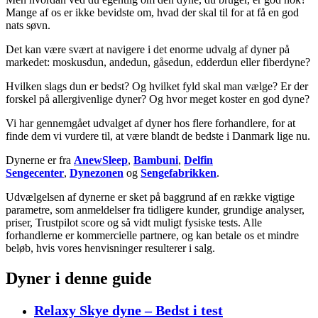
Mange af os er ikke bevidste om, hvad der skal til for at få en god
nats søvn.
Det kan være svært at navigere i det enorme udvalg af dyner på
markedet: moskusdun, andedun, gåsedun, edderdun eller fiberdyne?
Hvilken slags dun er bedst? Og hvilket fyld skal man vælge? Er der
forskel på allergivenlige dyner? Og hvor meget koster en god dyne?
Vi har gennemgået udvalget af dyner hos flere forhandlere, for at
finde dem vi vurdere til, at være blandt de bedste i Danmark lige nu.
Dynerne er fra
AnewSleep
,
Bambuni
,
Delfin
Sengecenter
,
Dynezonen
og
Sengefabrikken
.
Udvælgelsen af dynerne er sket på baggrund af en række vigtige
parametre, som anmeldelser fra tidligere kunder, grundige analyser,
priser, Trustpilot score og så vidt muligt fysiske tests. Alle
forhandlerne er kommercielle partnere, og kan betale os et mindre
beløb, hvis vores henvisninger resulterer i salg.
Dyner i denne guide
Relaxy Skye dyne – Bedst i test