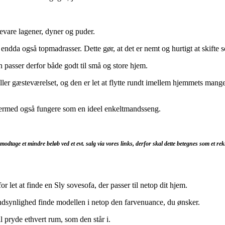
evare lagener, dyner og puder.
 endda også topmadrasser. Dette gør, at det er nemt og hurtigt at skifte s
n passer derfor både godt til små og store hjem.
ller gæsteværelset, og den er let at flytte rundt imellem hjemmets man
dermed også fungere som en ideel enkeltmandsseng.
modtage et mindre beløb ved et evt. salg via vores links, derfor skal dette betegnes som et re
r let at finde en Sly sovesofa, der passer til netop dit hjem.
ndsynlighed finde modellen i netop den farvenuance, du ønsker.
 pryde ethvert rum, som den står i.