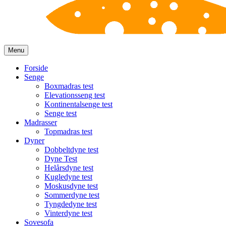
Menu
Forside
Senge
Boxmadras test
Elevationsseng test
Kontinentalsenge test
Senge test
Madrasser
Topmadras test
Dyner
Dobbeltdyne test
Dyne Test
Helårsdyne test
Kugledyne test
Moskusdyne test
Sommerdyne test
Tyngdedyne test
Vinterdyne test
Sovesofa