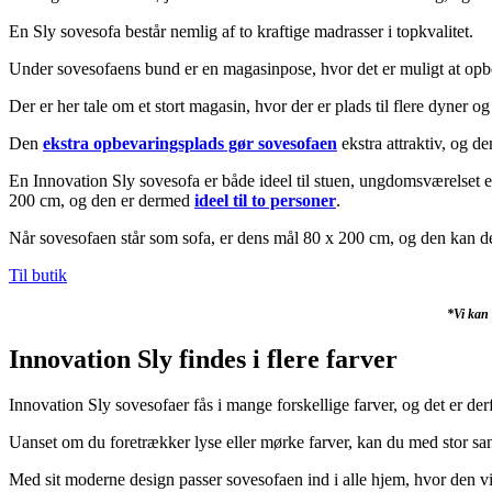
En Sly sovesofa består nemlig af to kraftige madrasser i topkvalitet.
Under sovesofaens bund er en magasinpose, hvor det er muligt at opb
Der er her tale om et stort magasin, hvor der er plads til flere dyner og
Den
ekstra opbevaringsplads gør sovesofaen
ekstra attraktiv, og de
En Innovation Sly sovesofa er både ideel til stuen, ungdomsværelset e
200 cm, og den er dermed
ideel til to personer
.
Når sovesofaen står som sofa, er dens mål 80 x 200 cm, og den kan 
Til butik
*Vi kan 
Innovation Sly findes i flere farver
Innovation Sly sovesofaer fås i mange forskellige farver, og det er derfo
Uanset om du foretrækker lyse eller mørke farver, kan du med stor sa
Med sit moderne design passer sovesofaen ind i alle hjem, hvor den vil