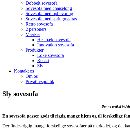
Dobbelt sovesofa
Sovesofa med chaiselong
Sovesofa med opbevaring
Sovesofa med springmadras
Retro sovesofa
2 personers
Mærker
Hestbæk sovesofa
Innovation sovesofa
Produkter
Loke sovesofa
Recast
Sly
Kontakt os
Om os
Privatlivspolitik
Sly sovesofa
Denne artikel indeho
En sovesofa passer godt til rigtig mange hjem og til forskellige f
Der findes rigtig mange forskellige sovesofaer på markedet, og det kan