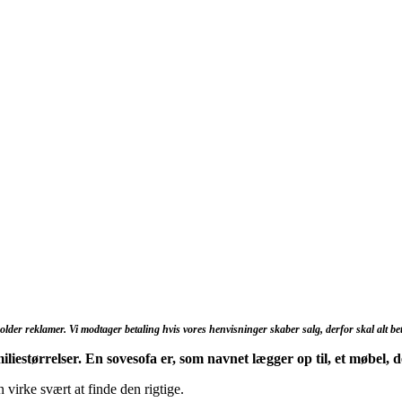
lder reklamer. Vi modtager betaling hvis vores henvisninger skaber salg, derfor skal alt b
amiliestørrelser. En sovesofa er, som navnet lægger op til, et møbel
 virke svært at finde den rigtige.