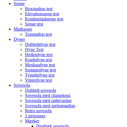
Senge
Boxmadras test
Elevationsseng test
Kontinentalsenge test
Senge test
Madrasser
Topmadras test
Dyner
Dobbeltdyne test
Dyne Test
Helårsdyne test
Kugledyne test
Moskusdyne test
Sommerdyne test
Tyngdedyne test
Vinterdyne test
Sovesofa
Dobbelt sovesofa
Sovesofa med chaiselong
Sovesofa med opbevaring
Sovesofa med springmadras
Retro sovesofa
2 personers
Mærker
Hestbæk sovesofa