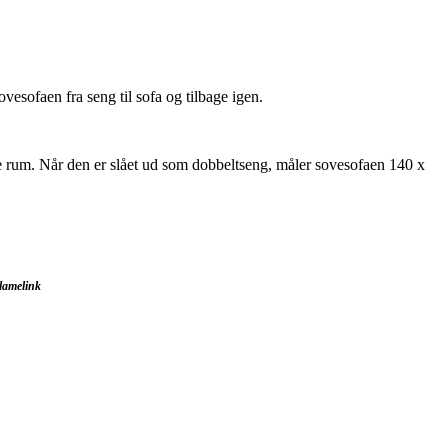
ovesofaen fra seng til sofa og tilbage igen.
ge rum. Når den er slået ud som dobbeltseng, måler sovesofaen 140 x
klamelink