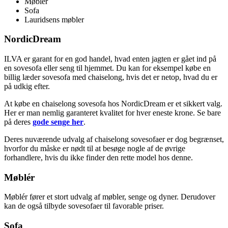
Møblér
Sofa
Lauridsens møbler
NordicDream
ILVA er garant for en god handel, hvad enten jagten er gået ind på
en sovesofa eller seng til hjemmet. Du kan for eksempel købe en
billig læder sovesofa med chaiselong, hvis det er netop, hvad du er
på udkig efter.
At købe en chaiselong sovesofa hos NordicDream er et sikkert valg.
Her er man nemlig garanteret kvalitet for hver eneste krone. Se bare
på deres
gode senge her
.
Deres nuværende udvalg af chaiselong sovesofaer er dog begrænset,
hvorfor du måske er nødt til at besøge nogle af de øvrige
forhandlere, hvis du ikke finder den rette model hos denne.
Møblér
Møblér fører et stort udvalg af møbler, senge og dyner. Derudover
kan de også tilbyde sovesofaer til favorable priser.
Sofa