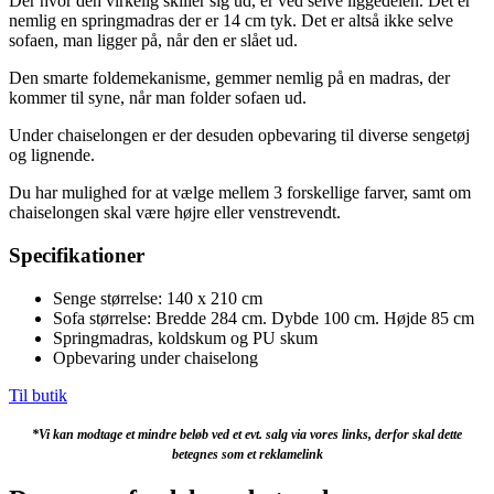
Der hvor den virkelig skiller sig ud, er ved selve liggedelen. Det er
nemlig en springmadras der er 14 cm tyk. Det er altså ikke selve
sofaen, man ligger på, når den er slået ud.
Den smarte foldemekanisme, gemmer nemlig på en madras, der
kommer til syne, når man folder sofaen ud.
Under chaiselongen er der desuden opbevaring til diverse sengetøj
og lignende.
Du har mulighed for at vælge mellem 3 forskellige farver, samt om
chaiselongen skal være højre eller venstrevendt.
Specifikationer
Senge størrelse: 140 x 210 cm
Sofa størrelse: Bredde 284 cm. Dybde 100 cm. Højde 85 cm
Springmadras, koldskum og PU skum
Opbevaring under chaiselong
Til butik
*Vi kan modtage et mindre beløb ved et evt. salg via vores links, derfor skal dette
betegnes som et reklamelink