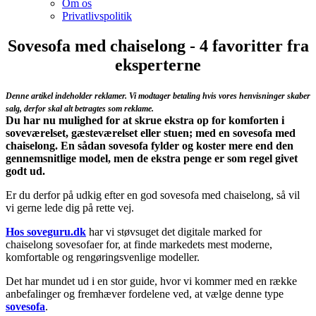
Om os
Privatlivspolitik
Sovesofa med chaiselong - 4 favoritter fra
eksperterne
Denne artikel indeholder reklamer. Vi modtager betaling hvis vores henvisninger skaber
salg, derfor skal alt betragtes som reklame.
Du har nu mulighed for at skrue ekstra op for komforten i
soveværelset, gæsteværelset eller stuen; med en sovesofa med
chaiselong. En sådan sovesofa fylder og koster mere end den
gennemsnitlige model, men de ekstra penge er som regel givet
godt ud.
Er du derfor på udkig efter en god sovesofa med chaiselong, så vil
vi gerne lede dig på rette vej.
Hos soveguru.dk
har vi støvsuget det digitale marked for
chaiselong sovesofaer for, at finde markedets mest moderne,
komfortable og rengøringsvenlige modeller.
Det har mundet ud i en stor guide, hvor vi kommer med en række
anbefalinger og fremhæver fordelene ved, at vælge denne type
sovesofa
.