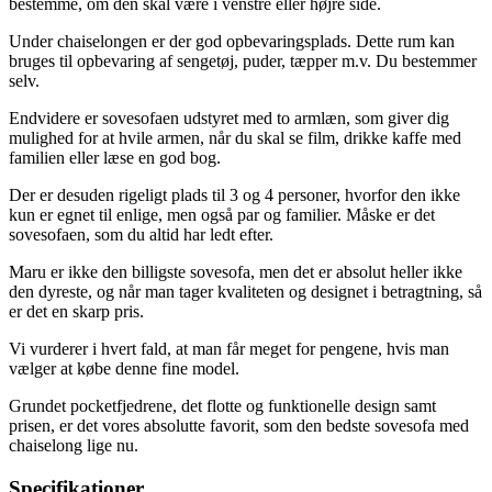
bestemme, om den skal være i venstre eller højre side.
Under chaiselongen er der god opbevaringsplads. Dette rum kan
bruges til opbevaring af sengetøj, puder, tæpper m.v. Du bestemmer
selv.
Endvidere er sovesofaen udstyret med to armlæn, som giver dig
mulighed for at hvile armen, når du skal se film, drikke kaffe med
familien eller læse en god bog.
Der er desuden rigeligt plads til 3 og 4 personer, hvorfor den ikke
kun er egnet til enlige, men også par og familier. Måske er det
sovesofaen, som du altid har ledt efter.
Maru er ikke den billigste sovesofa, men det er absolut heller ikke
den dyreste, og når man tager kvaliteten og designet i betragtning, så
er det en skarp pris.
Vi vurderer i hvert fald, at man får meget for pengene, hvis man
vælger at købe denne fine model.
Grundet pocketfjedrene, det flotte og funktionelle design samt
prisen, er det vores absolutte favorit, som den bedste sovesofa med
chaiselong lige nu.
Specifikationer