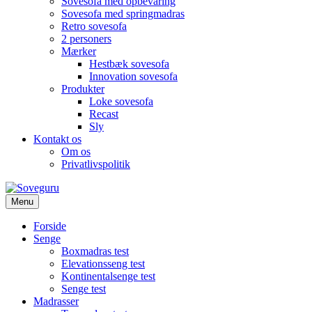
Sovesofa med opbevaring
Sovesofa med springmadras
Retro sovesofa
2 personers
Mærker
Hestbæk sovesofa
Innovation sovesofa
Produkter
Loke sovesofa
Recast
Sly
Kontakt os
Om os
Privatlivspolitik
Menu
Forside
Senge
Boxmadras test
Elevationsseng test
Kontinentalsenge test
Senge test
Madrasser