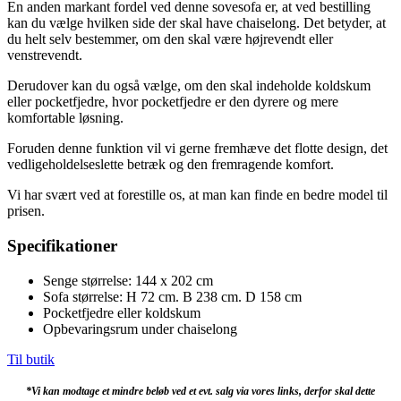
En anden markant fordel ved denne sovesofa er, at ved bestilling
kan du vælge hvilken side der skal have chaiselong. Det betyder, at
du helt selv bestemmer, om den skal være højrevendt eller
venstrevendt.
Derudover kan du også vælge, om den skal indeholde koldskum
eller pocketfjedre, hvor pocketfjedre er den dyrere og mere
komfortable løsning.
Foruden denne funktion vil vi gerne fremhæve det flotte design, det
vedligeholdelseslette betræk og den fremragende komfort.
Vi har svært ved at forestille os, at man kan finde en bedre model til
prisen.
Specifikationer
Senge størrelse: 144 x 202 cm
Sofa størrelse: H 72 cm. B 238 cm. D 158 cm
Pocketfjedre eller koldskum
Opbevaringsrum under chaiselong
Til butik
*Vi kan modtage et mindre beløb ved et evt. salg via vores links, derfor skal dette