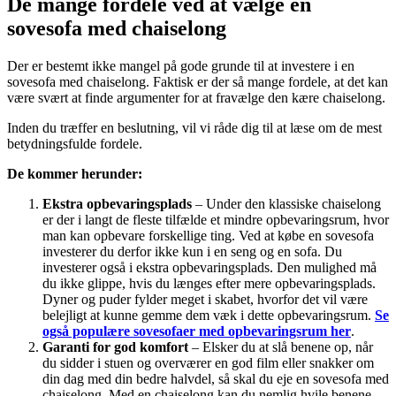
De mange fordele ved at vælge en
sovesofa med chaiselong
Der er bestemt ikke mangel på gode grunde til at investere i en
sovesofa med chaiselong. Faktisk er der så mange fordele, at det kan
være svært at finde argumenter for at fravælge den kære chaiselong.
Inden du træffer en beslutning, vil vi råde dig til at læse om de mest
betydningsfulde fordele.
De kommer herunder:
Ekstra opbevaringsplads
– Under den klassiske chaiselong
er der i langt de fleste tilfælde et mindre opbevaringsrum, hvor
man kan opbevare forskellige ting. Ved at købe en sovesofa
investerer du derfor ikke kun i en seng og en sofa. Du
investerer også i ekstra opbevaringsplads. Den mulighed må
du ikke glippe, hvis du længes efter mere opbevaringsplads.
Dyner og puder fylder meget i skabet, hvorfor det vil være
belejligt at kunne gemme dem væk i dette opbevaringsrum.
Se
også populære sovesofaer med opbevaringsrum her
.
Garanti for god komfort
– Elsker du at slå benene op, når
du sidder i stuen og overværer en god film eller snakker om
din dag med din bedre halvdel, så skal du eje en sovesofa med
chaiselong. Med en chaiselong kan du nemlig hvile benene,