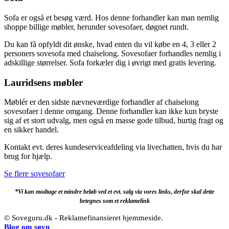
Sofa er også et besøg værd. Hos denne forhandler kan man nemlig
shoppe billige møbler, herunder sovesofaer, døgnet rundt.
Du kan få opfyldt dit ønske, hvad enten du vil købe en 4, 3 eller 2
personers sovesofa med chaiselong. Sovesofaer forhandles nemlig i
adskillige størrelser. Sofa forkæler dig i øvrigt med gratis levering.
Lauridsens møbler
Møblér er den sidste nævneværdige forhandler af chaiselong
sovesofaer i denne omgang. Denne forhandler kan ikke kun bryste
sig af et stort udvalg, men også en masse gode tilbud, hurtig fragt og
en sikker handel.
Kontakt evt. deres kundeserviceafdeling via livechatten, hvis du har
brug for hjælp.
Se flere sovesofaer
*Vi kan modtage et mindre beløb ved et evt. salg via vores links, derfor skal dette
betegnes som et reklamelink
© Soveguru.dk - Reklamefinansieret hjemmeside.
Blog om søvn