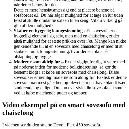
når der er behov for det.
Dette er mere hensigtsmæssigt end at placere benene på
sofabordet e.l. Du har sågar mulighed for at tage en lur uden
først at skulle omdanne sofaen til en seng. Vil du virkelig gå
glip af den mulighed?
Skaber en hyggelig loungestemning
- En sovesofa er et
hyggeligt element i sig selv, men med en chaiselong er der
altså mulighed for at sætte prikken over i’et. Mange kan nikke
genkendende til, at en sovesofa med chaiselong er med til at
skabe en unik loungestemning, hvor der er fokus på
afslapning og hygge.
Moderne som aldrig før
– Er det vigtigt for dig at være med
på noderne inden for moderne boligindretning, så gør du
bestemt klogt i at købe en sovesofa med chaiselong. Disse
sovesofaer er nemlig moderne som aldrig før. Faktisk er denne
sovesofa nærmest gået hen og blevet et must-have blandt især
studerende og enlige. Du kan evt. style din sovesofa en smule
ved at købe matchende puder og tæpper.
Video eksempel på en smart sovesofa med
chaiselong
I videoen ser du den smarte Devon Flex 450 sovesofa.