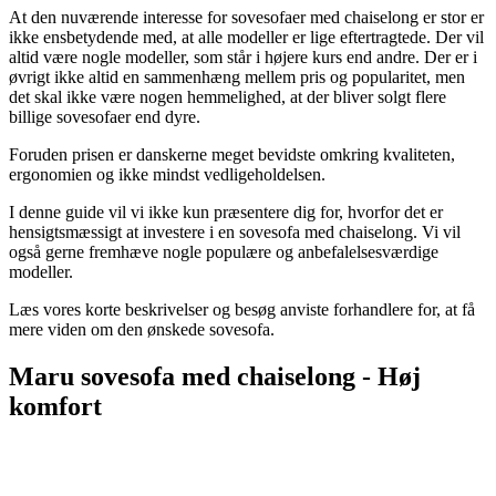
At den nuværende interesse for sovesofaer med chaiselong er stor er
ikke ensbetydende med, at alle modeller er lige eftertragtede. Der vil
altid være nogle modeller, som står i højere kurs end andre. Der er i
øvrigt ikke altid en sammenhæng mellem pris og popularitet, men
det skal ikke være nogen hemmelighed, at der bliver solgt flere
billige sovesofaer end dyre.
Foruden prisen er danskerne meget bevidste omkring kvaliteten,
ergonomien og ikke mindst vedligeholdelsen.
I denne guide vil vi ikke kun præsentere dig for, hvorfor det er
hensigtsmæssigt at investere i en sovesofa med chaiselong. Vi vil
også gerne fremhæve nogle populære og anbefalelsesværdige
modeller.
Læs vores korte beskrivelser og besøg anviste forhandlere for, at få
mere viden om den ønskede sovesofa.
Maru sovesofa med chaiselong - Høj
komfort