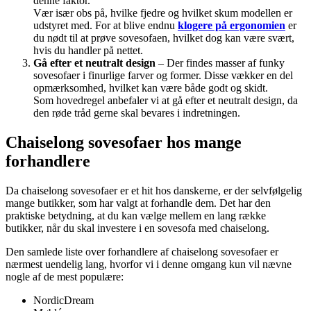
denne faktor.
Vær især obs på, hvilke fjedre og hvilket skum modellen er
udstyret med. For at blive endnu
klogere på ergonomien
er
du nødt til at prøve sovesofaen, hvilket dog kan være svært,
hvis du handler på nettet.
Gå efter et neutralt design
– Der findes masser af funky
sovesofaer i finurlige farver og former. Disse vækker en del
opmærksomhed, hvilket kan være både godt og skidt.
Som hovedregel anbefaler vi at gå efter et neutralt design, da
den røde tråd gerne skal bevares i indretningen.
Chaiselong sovesofaer hos mange
forhandlere
Da chaiselong sovesofaer er et hit hos danskerne, er der selvfølgelig
mange butikker, som har valgt at forhandle dem. Det har den
praktiske betydning, at du kan vælge mellem en lang række
butikker, når du skal investere i en sovesofa med chaiselong.
Den samlede liste over forhandlere af chaiselong sovesofaer er
nærmest uendelig lang, hvorfor vi i denne omgang kun vil nævne
nogle af de mest populære:
NordicDream