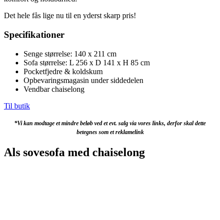
Det hele fås lige nu til en yderst skarp pris!
Specifikationer
Senge størrelse: 140 x 211 cm
Sofa størrelse: L 256 x D 141 x H 85 cm
Pocketfjedre & koldskum
Opbevaringsmagasin under siddedelen
Vendbar chaiselong
Til butik
*Vi kan modtage et mindre beløb ved et evt. salg via vores links, derfor skal dette
betegnes som et reklamelink
Als sovesofa med chaiselong