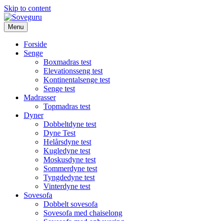
Skip to content
Menu
Forside
Senge
Boxmadras test
Elevationsseng test
Kontinentalsenge test
Senge test
Madrasser
Topmadras test
Dyner
Dobbeltdyne test
Dyne Test
Helårsdyne test
Kugledyne test
Moskusdyne test
Sommerdyne test
Tyngdedyne test
Vinterdyne test
Sovesofa
Dobbelt sovesofa
Sovesofa med chaiselong