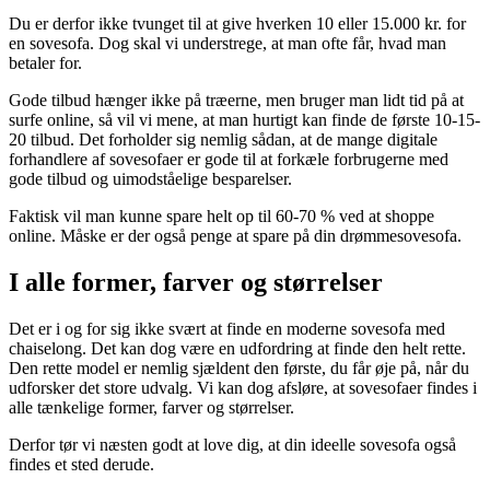
Du er derfor ikke tvunget til at give hverken 10 eller 15.000 kr. for
en sovesofa. Dog skal vi understrege, at man ofte får, hvad man
betaler for.
Gode tilbud hænger ikke på træerne, men bruger man lidt tid på at
surfe online, så vil vi mene, at man hurtigt kan finde de første 10-15-
20 tilbud. Det forholder sig nemlig sådan, at de mange digitale
forhandlere af sovesofaer er gode til at forkæle forbrugerne med
gode tilbud og uimodståelige besparelser.
Faktisk vil man kunne spare helt op til 60-70 % ved at shoppe
online. Måske er der også penge at spare på din drømmesovesofa.
I alle former, farver og størrelser
Det er i og for sig ikke svært at finde en moderne sovesofa med
chaiselong. Det kan dog være en udfordring at finde den helt rette.
Den rette model er nemlig sjældent den første, du får øje på, når du
udforsker det store udvalg. Vi kan dog afsløre, at sovesofaer findes i
alle tænkelige former, farver og størrelser.
Derfor tør vi næsten godt at love dig, at din ideelle sovesofa også
findes et sted derude.