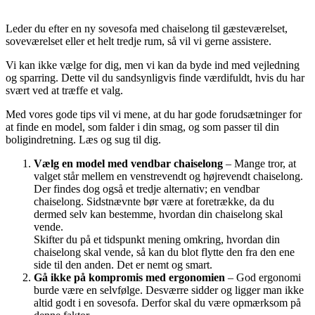
Leder du efter en ny sovesofa med chaiselong til gæsteværelset,
soveværelset eller et helt tredje rum, så vil vi gerne assistere.
Vi kan ikke vælge for dig, men vi kan da byde ind med vejledning
og sparring. Dette vil du sandsynligvis finde værdifuldt, hvis du har
svært ved at træffe et valg.
Med vores gode tips vil vi mene, at du har gode forudsætninger for
at finde en model, som falder i din smag, og som passer til din
boligindretning. Læs og sug til dig.
Vælg en model med vendbar chaiselong
– Mange tror, at
valget står mellem en venstrevendt og højrevendt chaiselong.
Der findes dog også et tredje alternativ; en vendbar
chaiselong. Sidstnævnte bør være at foretrække, da du
dermed selv kan bestemme, hvordan din chaiselong skal
vende.
Skifter du på et tidspunkt mening omkring, hvordan din
chaiselong skal vende, så kan du blot flytte den fra den ene
side til den anden. Det er nemt og smart.
Gå ikke på kompromis med ergonomien
– God ergonomi
burde være en selvfølge. Desværre sidder og ligger man ikke
altid godt i en sovesofa. Derfor skal du være opmærksom på