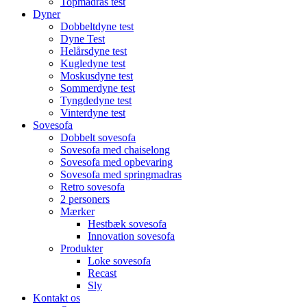
Topmadras test
Dyner
Dobbeltdyne test
Dyne Test
Helårsdyne test
Kugledyne test
Moskusdyne test
Sommerdyne test
Tyngdedyne test
Vinterdyne test
Sovesofa
Dobbelt sovesofa
Sovesofa med chaiselong
Sovesofa med opbevaring
Sovesofa med springmadras
Retro sovesofa
2 personers
Mærker
Hestbæk sovesofa
Innovation sovesofa
Produkter
Loke sovesofa
Recast
Sly
Kontakt os