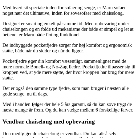
Med hvert sit speciale inden for sofaer og senge, er Maru sofaen
noget nær det ultimative, inden for sovesofaer med chaiselong.
Designet er smart og enkelt på samme tid. Med opbevaring under
chaiselongen og en folde ud mekanisme der både er simpel og let at
betjene, er Maru både flot og funktionel.
De indbyggede pocketfjedre sørger for høj komfort og ergonomisk
støtte, både når du sidder og når du ligger.
Pocketfjedre øger din komfort væsentligt, sammenlignet med de
mere normale Bonell- og No-Zag fjedre. Pocketfjedre tilpasser sig til
kroppen ved, at yde mere støtte, der hvor kroppen har brug for mere
støtte.
Det er også den samme type fjedre, som man bruger i næsten alle
gode senge, nu til dags.
Med i handlen følger der hele 5 års garanti, så du kan sove trygt de
næste mange år frem. Og du kan vælge mellem 6 forskellige farver.
Vendbar chaiselong med opbevaring
Den medfølgende chaiselong er vendbar. Du kan altså selv